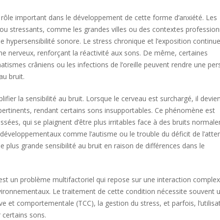
rôle important dans le développement de cette forme d’anxiété. Les
u stressants, comme les grandes villes ou des contextes profession
ne hypersensibilité sonore. Le stress chronique et l’exposition continu
me nerveux, renforçant la réactivité aux sons. De même, certaines
tismes crâniens ou les infections de l’oreille peuvent rendre une pe
u bruit.
fier la sensibilité au bruit. Lorsque le cerveau est surchargé, il devie
n pertinents, rendant certains sons insupportables. Ce phénomène est
ées, qui se plaignent d’être plus irritables face à des bruits normal
odéveloppementaux comme l’autisme ou le trouble du déficit de l’atte
 plus grande sensibilité au bruit en raison de différences dans le
it est un problème multifactoriel qui repose sur une interaction comple
vironnementaux. Le traitement de cette condition nécessite souvent 
ive et comportementale (TCC), la gestion du stress, et parfois, l’utilisa
r certains sons.