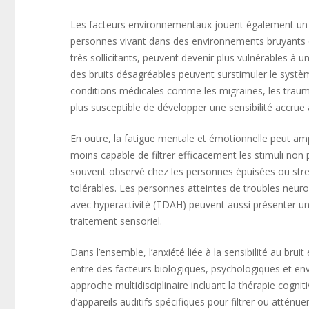
Les facteurs environnementaux jouent également un 
personnes vivant dans des environnements bruyants o
très sollicitants, peuvent devenir plus vulnérables à u
des bruits désagréables peuvent surstimuler le systè
conditions médicales comme les migraines, les trauma
plus susceptible de développer une sensibilité accrue a
En outre, la fatigue mentale et émotionnelle peut ampli
moins capable de filtrer efficacement les stimuli no
souvent observé chez les personnes épuisées ou stress
tolérables. Les personnes atteintes de troubles neur
avec hyperactivité (TDAH) peuvent aussi présenter une
traitement sensoriel.
Dans l’ensemble, l’anxiété liée à la sensibilité au bru
entre des facteurs biologiques, psychologiques et en
approche multidisciplinaire incluant la thérapie cognit
d’appareils auditifs spécifiques pour filtrer ou atténue