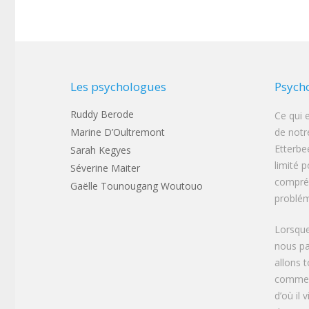
Les psychologues
Psych
Ruddy Berode
Ce qui 
Marine D’Oultremont
de notr
Etterbe
Sarah Kegyes
limité p
Séverine Maiter
compréh
Gaëlle Tounougang Woutouo
problém
Lorsque
nous pa
allons 
commen
d’où il 