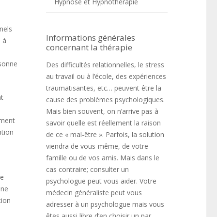
Hypnose et Hypnothérapie
nels
Informations générales
e à
concernant la thérapie
rsonne
Des difficultés relationnelles, le stress
au travail ou à l’école, des expériences
traumatisantes, etc… peuvent être la
nt
cause des problèmes psychologiques.
Mais bien souvent, on n’arrive pas à
ement
savoir quelle est réellement la raison
ntion
de ce « mal-être ». Parfois, la solution
viendra de vous-même, de votre
famille ou de vos amis. Mais dans le
cas contraire; consulter un
xe
psychologue peut vous aider. Votre
une
médecin généraliste peut vous
tion
adresser à un psychologue mais vous
êtes aussi libre d’en choisir un par