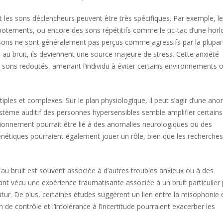
 et les sons déclencheurs peuvent être très spécifiques. Par exemple, le
potements, ou encore des sons répétitifs comme le tic-tac d’une horl
sons ne sont généralement pas perçus comme agressifs par la plupar
 au bruit, ils deviennent une source majeure de stress. Cette anxiété
 sons redoutés, amenant l’individu à éviter certains environnements 
iples et complexes. Sur le plan physiologique, il peut s’agir d’une ano
ystème auditif des personnes hypersensibles semble amplifier certains
tionnement pourrait être lié à des anomalies neurologiques ou des
énétiques pourraient également jouer un rôle, bien que les recherches
ité au bruit est souvent associée à d’autres troubles anxieux ou à des
t vécu une expérience traumatisante associée à un bruit particulier
tur. De plus, certaines études suggèrent un lien entre la misophonie 
de contrôle et l’intolérance à l’incertitude pourraient exacerber les