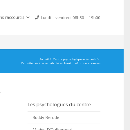
ns raccourcis
Lundi – vendredi 08h30 – 19h00
Accueil
Centre psychologique etterbeek
L’anxiété liée à la sensibilité au bruit : définition et causes
e
Les psychologues du centre
Ruddy Berode
Marine D’Oultremont