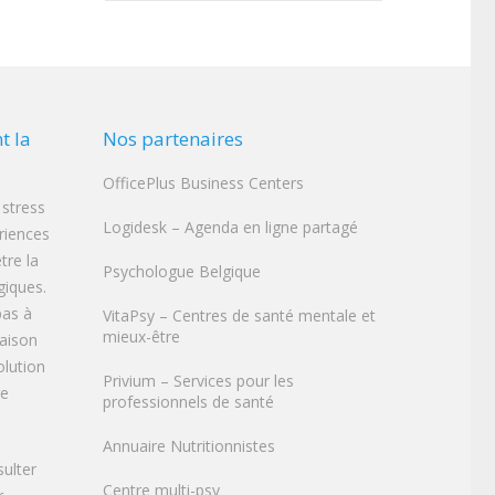
t la
Nos partenaires
OfficePlus Business Centers
 stress
Logidesk – Agenda en ligne partagé
ériences
tre la
Psychologue Belgique
iques.
pas à
VitaPsy – Centres de santé mentale et
mieux-être
raison
olution
Privium – Services pour les
re
professionnels de santé
Annuaire Nutritionnistes
sulter
Centre multi-psy