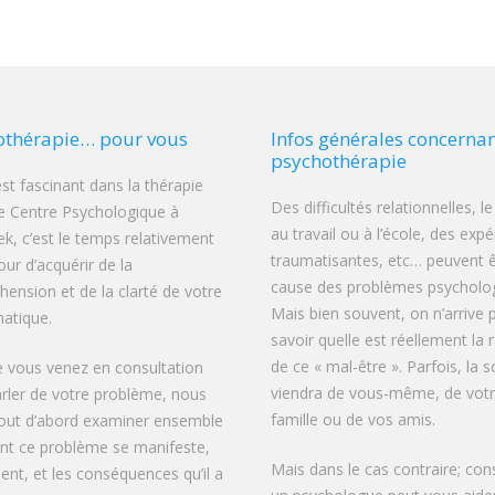
othérapie… pour vous
Infos générales concernan
psychothérapie
est fascinant dans la thérapie
Des difficultés relationnelles, le
e Centre Psychologique à
au travail ou à l’école, des exp
ek, c’est le temps relativement
traumatisantes, etc… peuvent ê
our d’acquérir de la
cause des problèmes psycholog
ension et de la clarté de votre
Mais bien souvent, on n’arrive 
atique.
savoir quelle est réellement la 
de ce « mal-être ». Parfois, la s
 vous venez en consultation
viendra de vous-même, de vot
rler de votre problème, nous
famille ou de vos amis.
tout d’abord examiner ensemble
t ce problème se manifeste,
Mais dans le cas contraire; con
vient, et les conséquences qu’il a