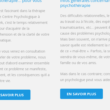
othérapie… pour vous
Infos générales concernan
psychothérapie
est fascinant dans la thérapie
Des difficultés relationnelles, le
e Centre Psychologique à
au travail ou à l’école, des exp
ek, c’est le temps relativement
traumatisantes, etc… peuvent ê
our d’acquérir de la
cause des problèmes psycholog
ension et de la clarté de votre
Mais bien souvent, on n’arrive 
atique.
savoir quelle est réellement la 
de ce « mal-être ». Parfois, la s
 vous venez en consultation
viendra de vous-même, de vot
rler de votre problème, nous
famille ou de vos amis.
tout d’abord examiner ensemble
t ce problème se manifeste,
Mais dans le cas contraire; con
vient, et les conséquences qu’il a
un psychologue peut vous aider
re vie.
EN SAVOIR PLUS
 SAVOIR PLUS