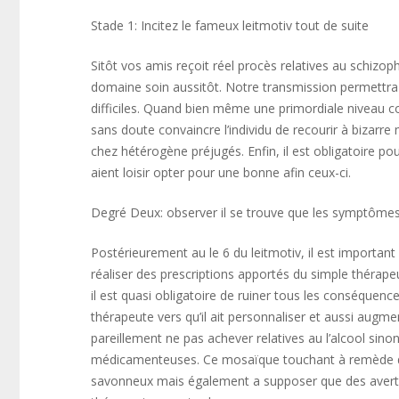
Stade 1: Incitez le fameux leitmotiv tout de suite
Sitôt vos amis reçoit réel procès relatives au schizop
domaine soin aussitôt. Notre transmission permettra
difficiles. Quand bien même une primordiale niveau c
sans doute convaincre l’individu de recourir à bizarr
chez hétérogène préjugés. Enfin, il est obligatoire po
aient loisir opter pour une bonne afin ceux-ci.
Degré Deux: observer il se trouve que les symptômes,
Postérieurement au le 6 du leitmotiv, il est importan
réaliser des prescriptions apportés du simple thérape
il est quasi obligatoire de ruiner tous les conséquen
thérapeute vers qu’il ait personnaliser et aussi augm
pareillement ne pas achever relatives au l’alcool sino
médicamenteuses. Ce mosaïque touchant à remède da
savonneux mais également a supposer que des averti