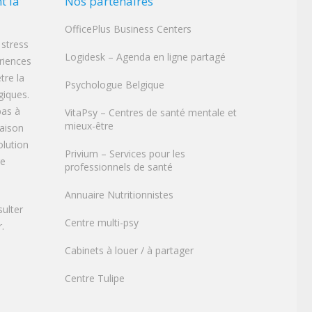
t la
Nos partenaires
OfficePlus Business Centers
 stress
Logidesk – Agenda en ligne partagé
ériences
tre la
Psychologue Belgique
iques.
pas à
VitaPsy – Centres de santé mentale et
mieux-être
raison
olution
Privium – Services pour les
re
professionnels de santé
Annuaire Nutritionnistes
sulter
Centre multi-psy
.
Cabinets à louer / à partager
Centre Tulipe