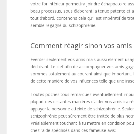
votre for intérieur permettra joindre échappatoire as
beau processus, sous élaborant la tenue patente et a
tout d’abord, contenons cela qu’il est impératif de t
semble regagné du schizophrénie.
Comment réagir sinon vos amis s
Éventer seulement vos amis mais aussi élément usage
déchirant. Le clef afin de accompagner vos amis gagn
sommes totalement au courant ainsi que important. 
de cette manière de vos influences telle que une irascibi
Toutes poches tous remarquez éventuellement impuiss
plupart des distantes manières d’aider vos amis ira 
appuyer la personne atteinte de schizophrénie. Seulem
schizophrénie peut sûrement être traitée de plus no
Préalablement touchant à tu mettre en condition po
chez l’aide spécilisés dans ces fameuse avis: