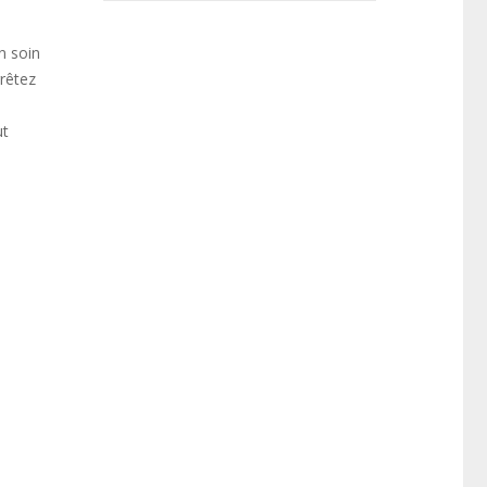
n soin
rêtez
ut