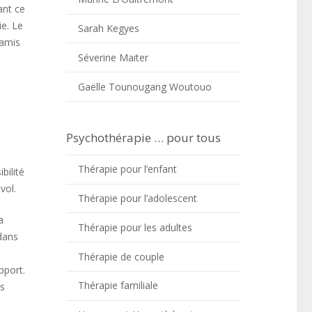
ant ce
ie. Le
Sarah Kegyes
 amis
Séverine Maiter
Gaëlle Tounougang Woutouo
Psychothérapie … pour tous
Thérapie pour l’enfant
bilité
vol.
Thérapie pour l’adolescent
a
Thérapie pour les adultes
dans
Thérapie de couple
pport.
Thérapie familiale
us