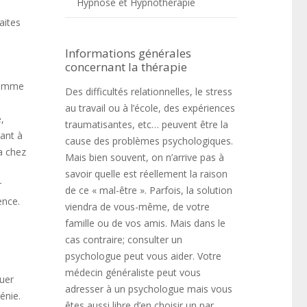
Hypnose et Hypnothérapie
aites
Informations générales
concernant la thérapie
 comme
Des difficultés relationnelles, le stress
au travail ou à l’école, des expériences
,
traumatisantes, etc… peuvent être la
hant à
cause des problèmes psychologiques.
a chez
Mais bien souvent, on n’arrive pas à
savoir quelle est réellement la raison
r
de ce « mal-être ». Parfois, la solution
ence.
viendra de vous-même, de votre
famille ou de vos amis. Mais dans le
cas contraire; consulter un
psychologue peut vous aider. Votre
médecin généraliste peut vous
quer
adresser à un psychologue mais vous
énie.
êtes aussi libre d’en choisir un par