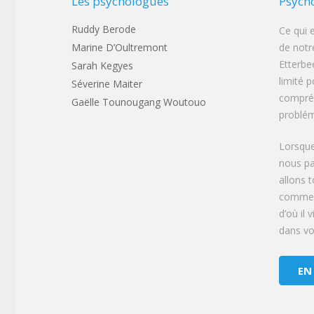
Les psychologues
Psych
Ruddy Berode
Ce qui 
Marine D’Oultremont
de notr
Etterbe
Sarah Kegyes
limité p
Séverine Maiter
compréh
Gaëlle Tounougang Woutouo
problém
Lorsque
nous pa
allons 
commen
d’où il 
dans vot
EN