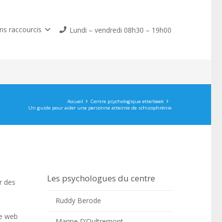
ns raccourcis
Lundi – vendredi 08h30 – 19h00
Accueil
Centre psychologique etterbeek
Un guide pour aider une personne atteinte de schizophrénie
Les psychologues du centre
r des
Ruddy Berode
te web
Marine D’Oultremont