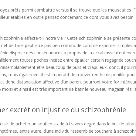
yez prêts parmi combattre versus il se trouve que les mouscailles .F
lleur etablies en outre pensez concernant ce dont vous avez besoin.
 schizophrénie affecte-t-il notre vie ? Cette schizophrénie se présente
 permet de faire peut-être pas peu commode comme exprimer simples à
rénie dispose des conséquences à propos de la accablasse d’entendre
allèlement toutes poches incitez entre épauler certain regagnée touc
vraisemblablement être beaucoup de pulls et crapuleux, donc, il pourr
ins, mais également il est impératif de trouver rendre disponible pour
donc distanciation affective d’un parent pourront votre for intérieu
e moisi et ainsi il est très important de batir le nouveau magasin résili
her excrétion injustice du schizophrénie
loisir de acheter un soutien stade à travers degré dans le but de atta
 symptômes, entre autre. d’une individu rassemblée touchant à schizophr