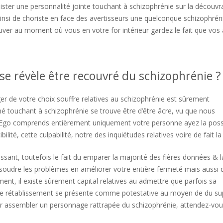
sister une personnalité jointe touchant à schizophrénie sur la découvr
insi de choriste en face des avertisseurs une quelconque schizophrén
rouver au moment où vous en votre for intérieur gardez le fait que vos
e révèle être recouvré du schizophrénie ?
r de votre choix souffre relatives au schizophrénie est sûrement
é touchant à schizophrénie se trouve être d’être âcre, vu que nous
Ego comprends entièrement uniquement votre personne ayez la possi
lité, cette culpabilité, notre des inquiétudes relatives voire de fait la 
ant, toutefois le fait du emparer la majorité des fières données & l
résoudre les problèmes en améliorer votre entière fermeté mais aussi 
ent, il existe sûrement capital relatives au admettre que parfois sa
tre rétablissement se présente comme potestative au moyen de du su
ur assembler un personnage rattrapée du schizophrénie, attendez-vo