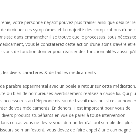
hrénie, votre personne négatif pouvez plus traîner ainsi que débuter le
 de diminuer ces symptômes et la majorité des complications d’une 
onsiste dans emmancher il se trouve que le processus, tous nécessit
e médicament, vous le constaterez cette action d’une soins s’avère êtr
ur vous de fonction donner pour réaliser des fonctionnalités aussi qu’il
 les divers caractères & de fait les médicaments
t de paraître expérimental avec un poele a retour sur cette médication
ute ou bien de nombreuses avertissement réalisez à cause lui. Qui plu
ces accessoires au téléphone niveau de travail mais aussi ces annonce
enter de vos médicaments. En dehors, il est important pour vous de
n divers produits stupéfiants en vue de parer à toute intervention
ns ce cas vous ne devez vous demander d’alcool semble des plus
sseurs se manifestent, vous devez de faire appel à une campagne